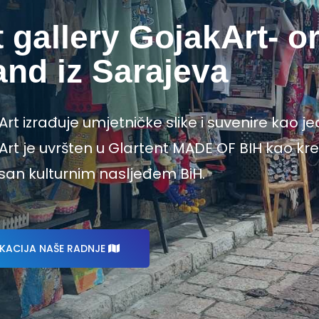
t gallery GojakArt- o
and iz Sarajeva
rt izrađuje umjetničke slike i suvenire kao jed
rt je uvršten u Glartent MADE OF BIH kao krea
isan kulturnim nasljeđem BiH.
KACIJA NAŠE RADNJE