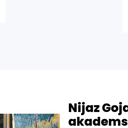
Nijaz Goj
akademsk