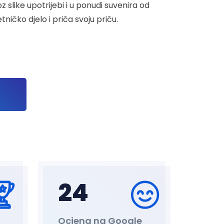
z slike upotrijebi i u ponudi suvenira od
tničko djelo i priča svoju priču.
25
Ocjena na Google