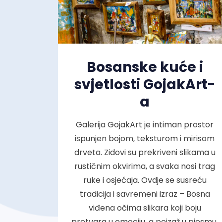
Bosanske kuće i
svjetlosti GojakArt-
a
Galerija GojakArt je intiman prostor
ispunjen bojom, teksturom i mirisom
drveta. Zidovi su prekriveni slikama u
rustičnim okvirima, a svaka nosi trag
ruke i osjećaja. Ovdje se susreću
tradicija i savremeni izraz – Bosna
viđena očima slikara koji boju
pretvara u emociju, a pejzaž u pjesmu.