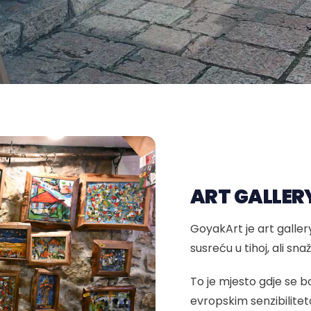
ART GALLER
GoyakArt je art gallery
susreću u tihoj, ali sna
To je mjesto gdje se 
evropskim senzibilitet