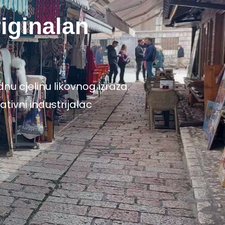
riginalan
nu cjelinu likovnog izraza.
tivni industrijalac