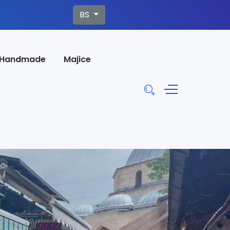
Izaberite vaš jezik
BS
Handmade
Majice