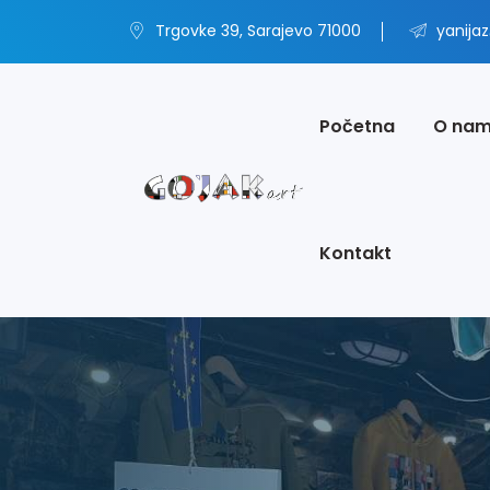
Trgovke 39, Sarajevo 71000
yanija
Početna
O na
Kontakt