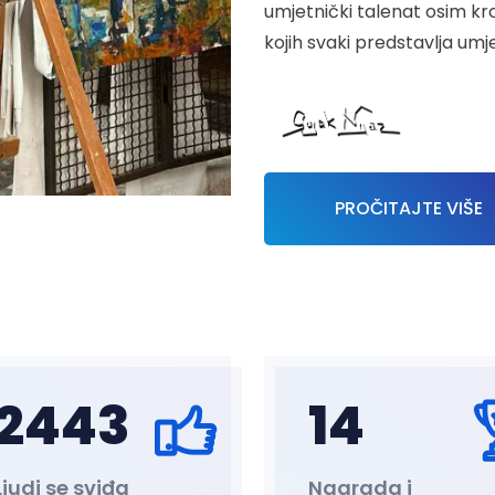
umjetnički talenat osim kro
kojih svaki predstavlja umje
PROČITAJTE VIŠE
2500
15
Ljudi se sviđa
Nagrada i