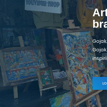
Ar
br
GojakA
GojakA
inspir
LO