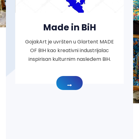
Made in BiH
GojakArt je uvršten u Glartent MADE
OF BIH kao kreativni industrijalac
inspirisan kulturnim nasleđem BiH.