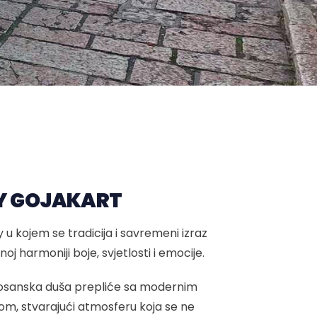
Y GOJAKART
 u kojem se tradicija i savremeni izraz
žnoj harmoniji boje, svjetlosti i emocije.
bosanska duša prepliće sa modernim
om, stvarajući atmosferu koja se ne