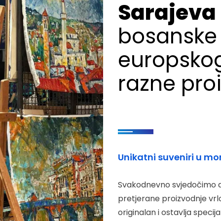
Sarajeva
bosanske 
europskog 
razne pro
Unikatni suveniri u mo
Svakodnevno svjedočimo da 
pretjerane proizvodnje vrlo 
originalan i ostavlja specija